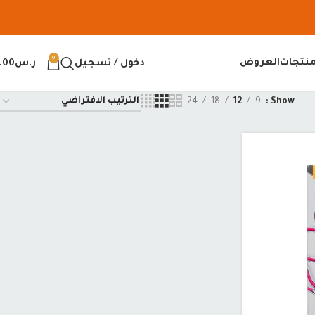
0
منتجات
العروض
دخول / تسجيل
ر.س
.00
24
18
12
9
Show