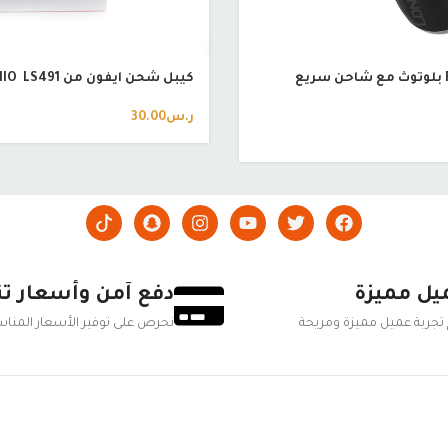
جهاز إرسال FM بلوتوث مع شاحن سريع
كيبل شحن ايفون من LDENIO LS491
ر.س
30.00
يل مميزة
دفع آمن وأسعار ت
تجربة عميل مميزة ومريحة
نحرص على توفير الأسعار المناسب