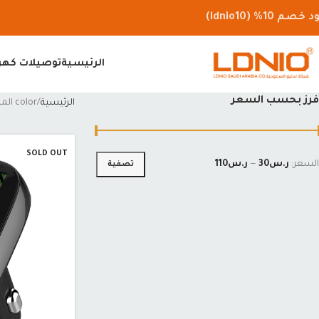
 خصم 10% (ldnio10)
الرئيسية
توصيلات كهرب
فرز بحسب السعر
الرئيسية
color المنتج
SOLD OUT
السعر:
ر.س30
—
ر.س110
تصفية