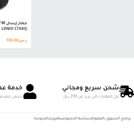
LDNIO C704Q
ر.س
105.00
شحن سريع ومجاني
خدمة عم
على الطلبات التي تزيد عن 299 ريال
نسعى لتقديم 
برنامج التسوق بالعمولة
سياسة الخصوصية
فروعنا
مندوبينا