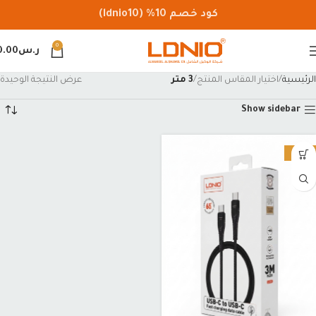
كود خصم 10% (ldnio10)
0
ر.س
0.00
الرئيسية
اختيار المقاس المنتج
3 متر
عرض النتيجة الوحيدة
Show sidebar
-26%