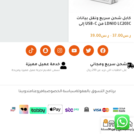
كابل شحن سريع ونقل بيانات
LDNIO LC203C من USB-C إلى
USB-C بقوة 65 واط 3 مقاسات
ر.س
37.00
–
ر.س
39.00
شحن سريع ومجاني
خدمة عميل مميزة
على الطلبات التي تزيد عن 299 ريال
نسعى لتقديم تجربة عميل مميزة ومريحة
برنامج التسوق بالعمولة
سياسة الخصوصية
فروعنا
مندوبينا
0
رئيسية
حسابي
العروض
Shop
السلة