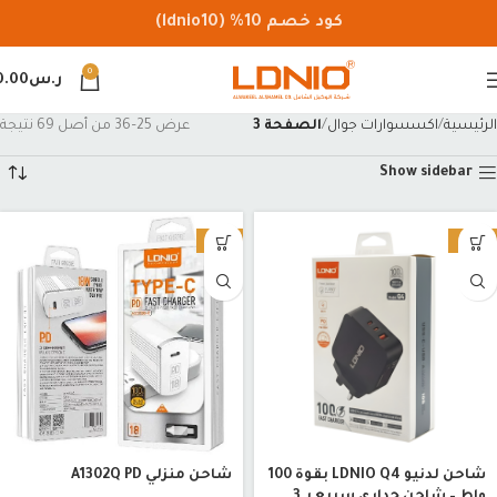
كود خصم 10% (ldnio10)
0
ر.س
0.00
الرئيسية
اكسسوارات جوال
الصفحة 3
عرض 25–36 من أصل 69 نتيجة
Show sidebar
-13%
-14%
شاحن لدنيو LDNIO Q4 بقوة 100
شاحن منزلي A1302Q PD