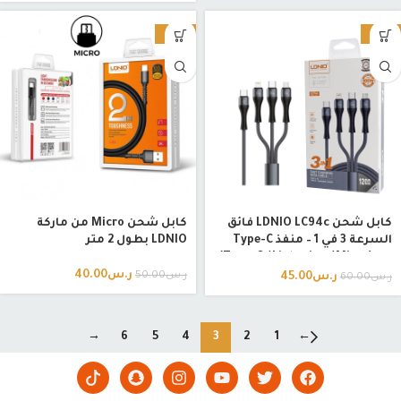
-20%
-25%
كابل شحن LDNIO LC94c فائق
كابل شحن Micro من ماركة
السرعة 3 في 1 – منفذ Type-C
LDNIO بطول 2 متر
إلى (Type-C / Lightning / Micro)
بقوة تصل إلى 100 واط
ر.س
40.00
ر.س
50.00
ر.س
45.00
ر.س
60.00
→
6
5
4
3
2
1
←