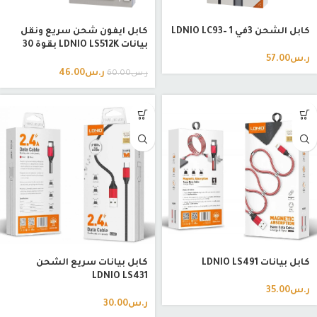
كابل الشحن 3في LDNIO LC93– 1
كابل ايفون شحن سريع ونقل
بيانات LDNIO LS512K بقوة 30
واط وطول 2 متر – منفذ
ر.س
57.00
Lightning
ر.س
46.00
ر.س
60.00
كابل بيانات LDNIO LS491
كابل بيانات سريع الشحن
LDNIO LS431
ر.س
35.00
ر.س
30.00