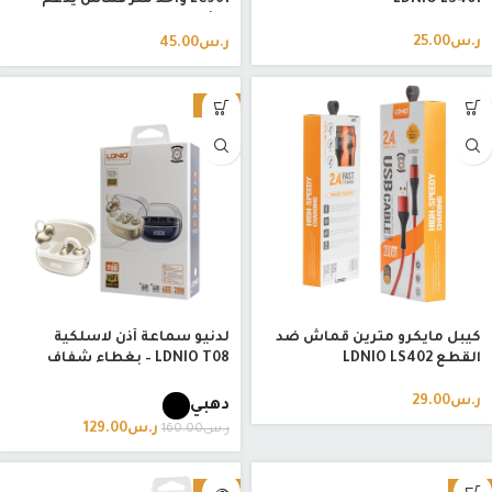
LDNIO LS401
LC961 واحد متر قماش يدعم
الشحن السريع
ر.س
25.00
ر.س
45.00
-19%
كيبل مايكرو مترين قماش ضد
لدنيو سماعة أذن لاسلكية
القطع LDNIO LS402
LDNIO T08 – بغطاء شفاف
ر.س
29.00
دهبي
ر.س
129.00
ر.س
160.00
-18%
-7%