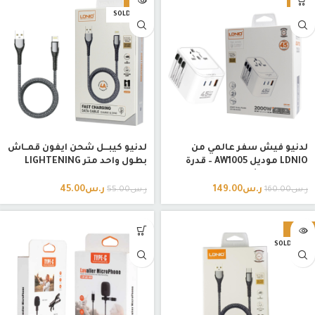
SOLD OUT
لدنيو فيش سفر عالمي من
لدنيو كيبـــل شحن ايفون قمــاش
LDNIO موديل AW1005 – قدرة
بطول واحد متر LIGHTENING
2000 واط / شحن سريع 45 واط
LS101
ر.س
149.00
ر.س
45.00
ر.س
160.00
ر.س
55.00
-29%
SOLD OUT