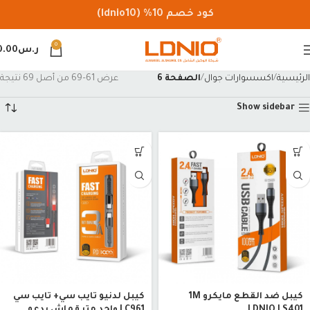
كود خصم 10% (ldnio10)
0
ر.س
0.00
الرئيسية
اكسسوارات جوال
الصفحة 6
عرض 61–69 من أصل 69 نتيجة
Show sidebar
كيبل ضد القطع مايكرو 1M
كيبل لدنيو تايب سي+ تايب سي