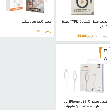
لدنيو كيبل شحن TYPE-C بطول
ميك تايب سي سلك
1 متر
ر.س
22.00
ر.س
39.00
ر.س
55.00
-16%
HOT
كيبل شحن iPhone USB-C إلى
Lightning معتمد من Apple –