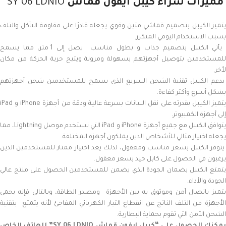
مميزات شراء كيبل ايفون قماش
SY 06 LDNIO
يتميز الكيبل بتصميم قماشي متين وقوي يجعله قادرًا على مقاومة التآكل والتلف
بسبب الاستخدام اليومي المتكرر.
يأتي الكيبل بتصميم جذاب و بطول مناسب يصل إلى 1 متر، مما يسمح
للمستخدمين بتوصيل أجهزتهم بسهولة ومرونة ويتيح حرية الحركة من مكان
لأخر.
يدعم الكيبل تقنية الشحن السريع الذي يسمح للمستخدمين شحن أجهزتهم
بشكل أسرع وأكثر كفاءة.
يتميز الكيبل بقدرته على نقل البيانات بسرعة عالية ودقة من أجهزة iPhone و iPad
إلى أجهزة الكمبيوتر.
يتوافق الكيبل مع جميع أجهزة iPhone و iPad التي تستخدم موصل Lightning، مما
يجعله اختيار مثالي للأشخاص الذين يملكون أجهزة المختلفة.
يتوفر الكيبل بسعر مناسب ومعقول، لذلك يعد اختيار ممتاز للمستخدمين الذين
يرغبون في الحصول على كابل جيد بسعر معقول.
يتمتع الكيبل بضمان الجودة الذي يضمن للمستخدمين الحصول على منتج عالي
الجودة والأداء.
يتميز باتصال آمن وموثوق به بين الأجهزة ومصدر الطاقة، وبالتالي فإنه يحمي
الأجهزة من التلف الناتج عن انقطاع التيار الكهربائي المفاجئ لأنه يتمتع بتقنية
الشحن الآمن التي تقوم بحماية البطارية.