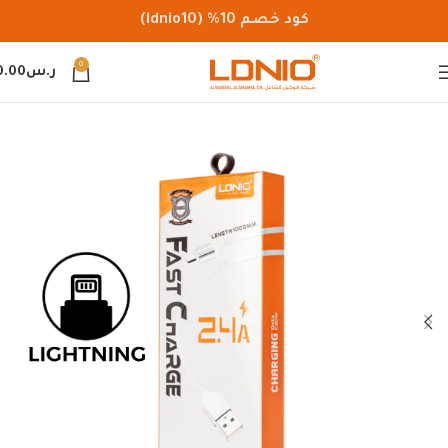
كود خصم 10% (ldnio10)
0
ر.س
0.00