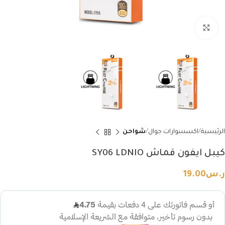
Click to enlarge
الرئيسية
اكسسوارات جوال
شواحن
كيبل ايفون قماش SY06 LDNIO
ر.س
19.00