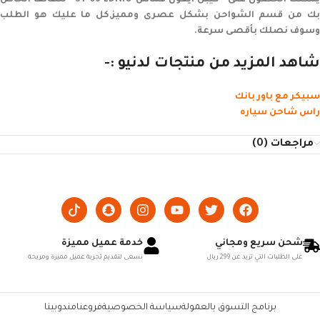
يمكنك الحصول على “كيبل ايفون قماش SY 06 LDNIO” للهاتف الخاص
بك من قسم الشواحن بشكل عصرى ومميز,كل ما عليك هو الطلب
وسوف نصلك بأقصى سرعة.
شاهد المزيد من منتجات لدنيو :-
سبيكر مع باور بانك
راس شاحن سياره
مراجعات (0)
شحن سريع ومجاني
خدمة عميل مميزة
على الطلبات التي تزيد عن 299 ريال
نسعى لتقديم تجربة عميل مميزة ومريحة
برنامج التسوق بالعمولة
سياسة الخصوصية
فروعنا
مندوبينا