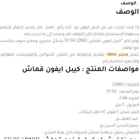
الوصف
الوصف
إذا كنت تبحث عن عن كيبل ايفون ذو أداء رائع مميز عند شحن الجوال ويتميز
بسهولة الاستخدام يُمكنك الآن التوقف لقد وصلت إلى ما تبحث عنه.
نوفر لكم “كيبل ايفون قماش SY 06 LDNIO بشكل عصري ومميز سوف يتناسب
مع ذوقك.
تميز
متجر ldnio
بتقديم مجموعة من افضل الشواحن والتوصيلات للهواتف
والأجهزة الخاصة بكم.
مواصفات المنتج : كيبل ايفون قماش
الماركه / LDNIO.
رقم الصنف: SY 06.
القــوه: 2.4A.
الطــول: 1 متر.
كيبل شحن ( ايفون )+ ناقل البيانات.
ضد القطـــــع.
يدعم الشحن السريــــع.
الضمان: يحمل شهادة ضمان الشركه داخل علبة المنتـج.